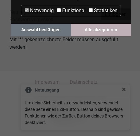
Notwendig
Funktional
Statistiken
Neu registrieren
Einloggen
Passwort vergessen
Auswahl bestätigen
Alle akzeptieren
Mit "*" gekennzeichnete Felder müssen ausgefüllt
werden!
Impressum
Datenschutz
×
Notausgang
© 2026 zone35 GmbH & Co. KG
Um deine Sicherheit zu gewährleisten, verwendet
diese Seite einen Exit-Button. Deshalb sind gewisse
Funktionen wie der Zurück-Button deines Browsers
deaktiviert.